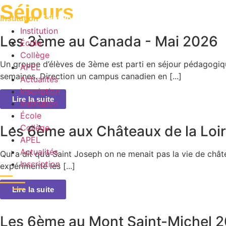
Séjours
pédagogiques
Institution
Saint Joseph de Grenelle
Institution
Les 3ème au Canada - Mai 2026
École
Collège
Un groupe d’élèves de 3ème est parti en séjour pédagogi
APEL
semaines. Direction un campus canadien en [...]
Actualités
Inscription
Lire la suite
Institution
École
Collège
Les 6ème aux Châteaux de la Loi
APEL
Actualités
Qui a dit qu’à Saint Joseph on ne menait pas la vie de chât
Inscription
expérimenté les [...]
Lire la suite
Les 6ème au Mont Saint-Michel 