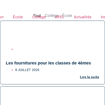
Tout
Collège
École
ion
École
Collège
APEL
Actualités
In
COLLÈGE
Les fournitures pour les classes de 4èmes
8 JUILLET 2026
Lire la suite