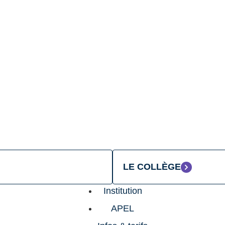
© Institution Saint Joseph de Grenelle
Mentions légales
Réalisé par Ekole.fr
LE COLLÈGE
Institution
APEL