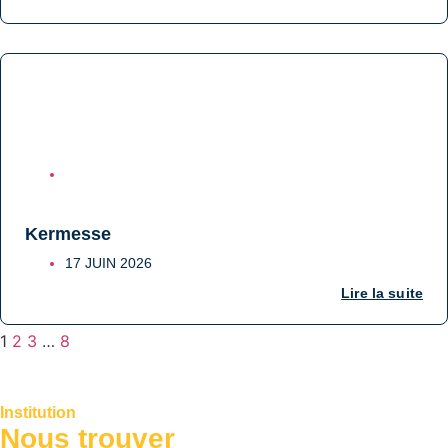
ÉCOLE
Kermesse
17 JUIN 2026
Lire la suite
1
2
3
…
8
Saint Joseph
Institution
de Grenelle
Nous trouver