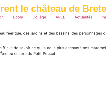
ent le château de Brete
ion
École
Collège
APEL
Actualités
In
hâteau féerique, des jardins et des bassins, des personnages 
a difficile de savoir ce qui aura le plus enchanté nos matern
’Âne ou encore du Petit Poucet !