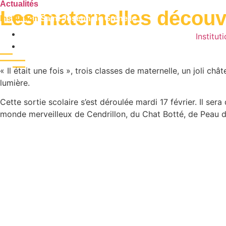
Actualités
Les maternelles découvr
Institution
Saint Joseph de Grenelle
Publié le
19 février 2026
Institut
École
« Il était une fois », trois classes de maternelle, un joli c
lumière.
Cette sortie scolaire s’est déroulée mardi 17 février. Il ser
monde merveilleux de Cendrillon, du Chat Botté, de Peau d