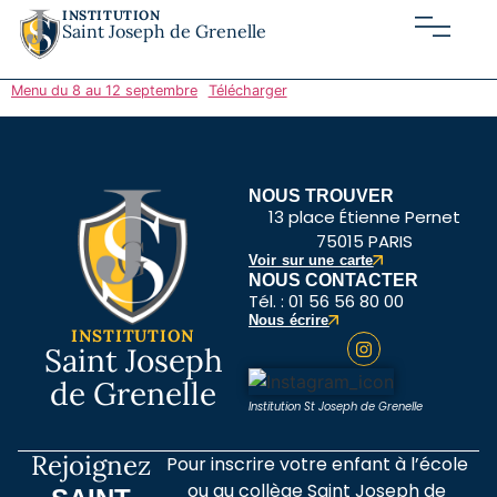
INSTITUTION
Cantine
Saint Joseph de Grenelle
Menu du 8 au 12 septembre
Télécharger
NOUS TROUVER
13 place Étienne Pernet
75015 PARIS
Voir sur une carte
NOUS CONTACTER
Tél. : 01 56 56 80 00
Nous écrire
INSTITUTION
Saint Joseph
de Grenelle
Institution St Joseph de Grenelle
Rejoignez
Pour inscrire votre enfant à l’école
ou au collège Saint Joseph de