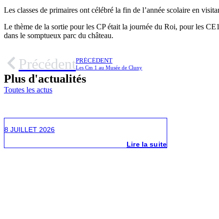
Les classes de primaires ont célébré la fin de l’année scolaire en visita
Le thème de la sortie pour les CP était la journée du Roi, pour les CE
dans le somptueux parc du château.
Précédent
PRÉCÉDENT
Les Cm 1 au Musée de Cluny
Plus
d'actualités
Toutes les actus
COLLÈGE
Fournitures pour les classes de 3èmes
8 JUILLET 2026
Lire la suite