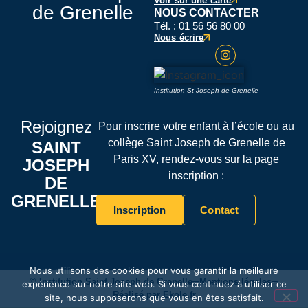
Voir sur une carte
de Grenelle
NOUS CONTACTER
Tél. : 01 56 56 80 00
Nous écrire
Institution St Joseph de Grenelle
Rejoignez
Pour inscrire votre enfant à l’école ou au
collège Saint Joseph de Grenelle de
SAINT
Paris XV, rendez-vous sur la page
JOSEPH
inscription :
DE
GRENELLE
Inscription
Contact
Nous utilisons des cookies pour vous garantir la meilleure
© Institution Saint Joseph de Grenelle
Mentions légales
expérience sur notre site web. Si vous continuez à utiliser ce
Réalisé par Ekole.fr
site, nous supposerons que vous en êtes satisfait.